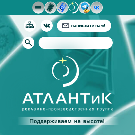
Кноп
напишите нам!
ка