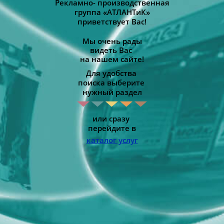
Рекламно- производственная
группа «АТЛАНТиК»
приветствует Вас!
Мы очень рады
видеть Вас
на нашем сайте!
Для удобства
поиска выберите
нужный раздел
или сразу
перейдите в
каталог услуг